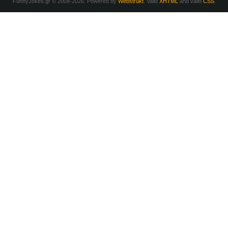
FunnyJokes.gr © 2008-2026. Powered by
Webstrukt
. Valid
XHTML
and valid
CSS
.