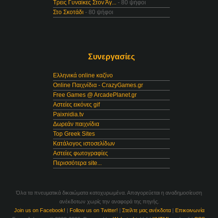
Τρεις Γυναίκες Στον Άγ...
- 80 ψήφοι
Στο Σκοτάδι
- 80 ψήφοι
Συνεργασίες
Ελληνικά online καζίνο
Online Παιχνίδια - CrazyGames.gr
Free Games @ ArcadePlanet.gr
Αστείες εικόνες gif
Paixnidia.tv
Δωρεάν παιχνίδια
Top Greek Sites
Κατάλογος ιστοσελίδων
Αστείες φωτογραφίες
Περισσότερα site...
Όλα τα πνευματικά δικαιώματα κατοχυρωμένα. Απαγορεύεται η αναδημοσίευση
ανέκδοτων χωρίς την αναφορά της πηγής.
Join us on Facebook!
|
Follow us on Twitter!
|
Στείλτε μας ανέκδοτα
|
Επικοινωνία