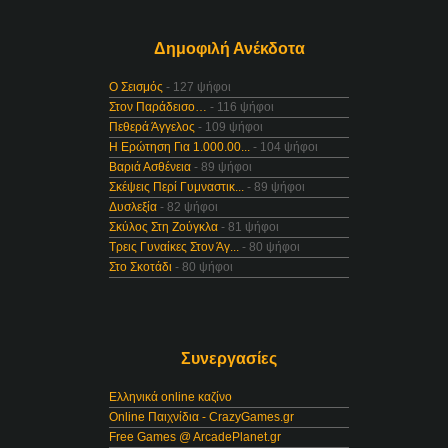
Δημοφιλή Ανέκδοτα
Ο Σεισμός
- 127 ψήφοι
Στον Παράδεισο…
- 116 ψήφοι
Πεθερά Άγγελος
- 109 ψήφοι
Η Ερώτηση Για 1.000.00...
- 104 ψήφοι
Βαριά Ασθένεια
- 89 ψήφοι
Σκέψεις Περί Γυμναστικ...
- 89 ψήφοι
Δυσλεξία
- 82 ψήφοι
Σκύλος Στη Ζούγκλα
- 81 ψήφοι
Τρεις Γυναίκες Στον Άγ...
- 80 ψήφοι
Στο Σκοτάδι
- 80 ψήφοι
Συνεργασίες
Ελληνικά online καζίνο
Online Παιχνίδια - CrazyGames.gr
Free Games @ ArcadePlanet.gr