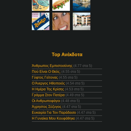
Top Ανέκδοτα
Άνθρωπος Εμπιστοσύνης
(4.77 στα 5)
Πού Είναι Ο Θεός;
(4.55 στα 5)
Γύφτος Γείτονας
(4.55 στα 5)
Ο Άνεργος Ηθοποιός
(4.54 στα 5)
Η Ημέρα Της Κρίσης
(4.53 στα 5)
Γράμμα Στον Πατέρα
(4.49 στα 5)
Οι Ανθρωποφάγοι
(4.48 στα 5)
Άχρηστος Σύζυγος
(4.47 στα 5)
Ευκαιρία Για Τον Παράδεισο
(4.47 στα 5)
Η Γυναίκα Μου Κουφάθηκε
(4.47 στα 5)