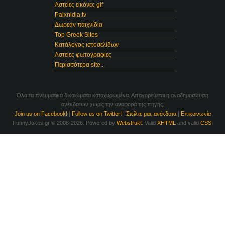
Αστείες εικόνες gif
Paixnidia.tv
Δωρεάν παιχνίδια
Top Greek Sites
Κατάλογος ιστοσελίδων
Αστείες φωτογραφίες
Περισσότερα site...
Όλα τα πνευματικά δικαιώματα κατοχυρωμένα. Απαγορεύεται η αναδημοσίευση
ανέκδοτων χωρίς την αναφορά της πηγής.
Join us on Facebook!
|
Follow us on Twitter!
|
Στείλτε μας ανέκδοτα
|
Επικοινωνία
FunnyJokes.gr © 2008-2026. Powered by
Webstrukt
. Valid
XHTML
and valid
CSS
.