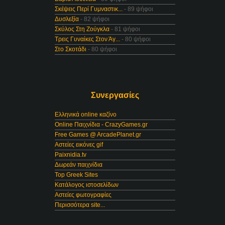
Σκέψεις Περί Γυμναστικ...
- 89 ψήφοι
Δυσλεξία
- 82 ψήφοι
Σκύλος Στη Ζούγκλα
- 81 ψήφοι
Τρεις Γυναίκες Στον Άγ...
- 80 ψήφοι
Στο Σκοτάδι
- 80 ψήφοι
Συνεργασίες
Ελληνικά online καζίνο
Online Παιχνίδια - CrazyGames.gr
Free Games @ ArcadePlanet.gr
Αστείες εικόνες gif
Paixnidia.tv
Δωρεάν παιχνίδια
Top Greek Sites
Κατάλογος ιστοσελίδων
Αστείες φωτογραφίες
Περισσότερα site...