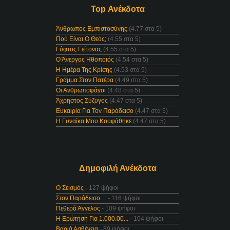
Top Ανέκδοτα
Άνθρωπος Εμπιστοσύνης
(4.77 στα 5)
Πού Είναι Ο Θεός;
(4.55 στα 5)
Γύφτος Γείτονας
(4.55 στα 5)
Ο Άνεργος Ηθοποιός
(4.54 στα 5)
Η Ημέρα Της Κρίσης
(4.53 στα 5)
Γράμμα Στον Πατέρα
(4.49 στα 5)
Οι Ανθρωποφάγοι
(4.48 στα 5)
Άχρηστος Σύζυγος
(4.47 στα 5)
Ευκαιρία Για Τον Παράδεισο
(4.47 στα 5)
Η Γυναίκα Μου Κουφάθηκε
(4.47 στα 5)
Δημοφιλή Ανέκδοτα
Ο Σεισμός
- 127 ψήφοι
Στον Παράδεισο…
- 116 ψήφοι
Πεθερά Άγγελος
- 109 ψήφοι
Η Ερώτηση Για 1.000.00...
- 104 ψήφοι
Βαριά Ασθένεια
- 89 ψήφοι