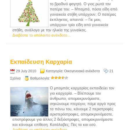
το βραδινό φαγητό. Ο γιος ρωτά τον
πατέρα του: – Μπαμπά, πόσα είδη από
γυναικεία στήθη υπάρχουν; Ο πατέρας
έκπληκτος, απαντά: – Γιε μου,
υπάρχουν τρία είδη από γυναικεία
στήθη, ανάλογα με την ηλικία της γυναίκας.
Διαβάστε το υπόλοιπο ανέκδοτο...
Εκπαίδευση Καρχαρία
29 July 2010
Κατηγορία:
Οικογενειακά ανέκδοτα
21
Σχόλια
Βαθμολογία:
Ο μπαμπάς καρχαρίας εκπαιδεύει τον
γιο καρχαρία. – Βλέπουμε τον
άνθρωπο, απομακρυνόμαστε,
σηκώνουμε πτερύγιο, πάμε αργά προς
τα πάνω του, κάνουμε 2 περιστροφές
αριστερόστροφες, απομακρυνόμαστε,
επιστρέφουμε για άλλες 2 δεξιόστροφες, απομακρυνόμαστε
και κάνουμε επίθεση. Κατάλαβες; Πες τα και εσύ.
Διαβάστε το υπόλοιπο ανέκδοτο...