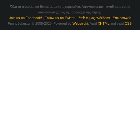
Όλα τα πνευματικά δικαιώματα κατοχυρωμένα. Απαγορεύεται η αναδημοσίευση
ανέκδοτων χωρίς την αναφορά της πηγής.
Join us on Facebook!
|
Follow us on Twitter!
|
Στείλτε μας ανέκδοτα
|
Επικοινωνία
FunnyJokes.gr © 2008-2026. Powered by
Webstrukt
. Valid
XHTML
and valid
CSS
.