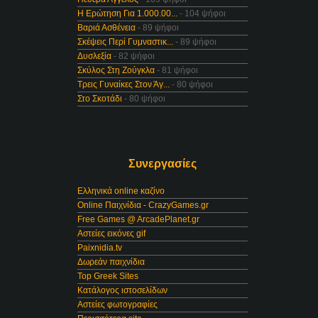
Η Ερώτηση Για 1.000.00...
- 104 ψήφοι
Βαριά Ασθένεια
- 89 ψήφοι
Σκέψεις Περί Γυμναστικ...
- 89 ψήφοι
Δυσλεξία
- 82 ψήφοι
Σκύλος Στη Ζούγκλα
- 81 ψήφοι
Τρεις Γυναίκες Στον Άγ...
- 80 ψήφοι
Στο Σκοτάδι
- 80 ψήφοι
Συνεργασίες
Ελληνικά online καζίνο
Online Παιχνίδια - CrazyGames.gr
Free Games @ ArcadePlanet.gr
Αστείες εικόνες gif
Paixnidia.tv
Δωρεάν παιχνίδια
Top Greek Sites
Κατάλογος ιστοσελίδων
Αστείες φωτογραφίες