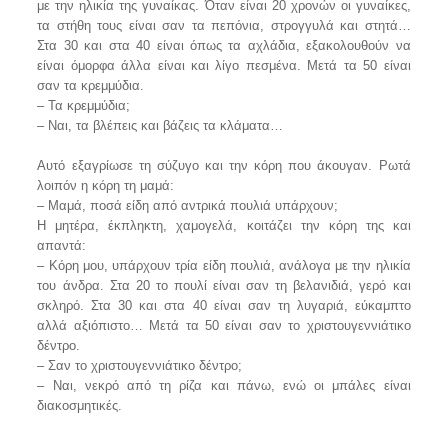
με την ηλικία της γυναίκας. Όταν είναι 20 χρονών οι γυναίκες,
τα στήθη τους είναι σαν τα πεπόνια, στρογγυλά και στητά…
Στα 30 και στα 40 είναι όπως τα αχλάδια, εξακολουθούν να
είναι όμορφα άλλα είναι και λίγο πεσμένα. Μετά τα 50 είναι
σαν τα κρεμμύδια.
– Τα κρεμμύδια;
– Ναι, τα βλέπεις και βάζεις τα κλάματα…
Αυτό εξαγρίωσε τη σύζυγο και την κόρη που άκουγαν. Ρωτά
λοιπόν η κόρη τη μαμά:
– Μαμά, ποσά είδη από αντρικά πουλιά υπάρχουν;
Η μητέρα, έκπληκτη, χαμογελά, κοιτάζει την κόρη της και
απαντά:
– Κόρη μου, υπάρχουν τρία είδη πουλιά, ανάλογα με την ηλικία
του άνδρα. Στα 20 το πουλί είναι σαν τη βελανιδιά, γερό και
σκληρό. Στα 30 και στα 40 είναι σαν τη λυγαριά, εύκαμπτο
αλλά αξιόπιστο… Μετά τα 50 είναι σαν το χριστουγεννιάτικο
δέντρο.
– Σαν το χριστουγεννιάτικο δέντρο;
– Ναι, νεκρό από τη ρίζα και πάνω, ενώ οι μπάλες είναι
διακοσμητικές.