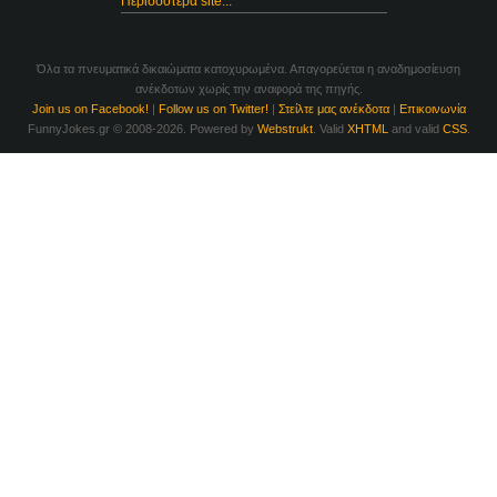
Περισσότερα site...
Όλα τα πνευματικά δικαιώματα κατοχυρωμένα. Απαγορεύεται η αναδημοσίευση
ανέκδοτων χωρίς την αναφορά της πηγής.
Join us on Facebook!
|
Follow us on Twitter!
|
Στείλτε μας ανέκδοτα
|
Επικοινωνία
FunnyJokes.gr © 2008-2026. Powered by
Webstrukt
. Valid
XHTML
and valid
CSS
.