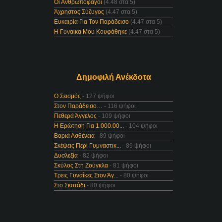
Οι Ανθρωποφάγοι
(4.48 στα 5)
Άχρηστος Σύζυγος
(4.47 στα 5)
Ευκαιρία Για Τον Παράδεισο
(4.47 στα 5)
Η Γυναίκα Μου Κουφάθηκε
(4.47 στα 5)
Δημοφιλή Ανέκδοτα
Ο Σεισμός
- 127 ψήφοι
Στον Παράδεισο…
- 116 ψήφοι
Πεθερά Άγγελος
- 109 ψήφοι
Η Ερώτηση Για 1.000.00...
- 104 ψήφοι
Βαριά Ασθένεια
- 89 ψήφοι
Σκέψεις Περί Γυμναστικ...
- 89 ψήφοι
Δυσλεξία
- 82 ψήφοι
Σκύλος Στη Ζούγκλα
- 81 ψήφοι
Τρεις Γυναίκες Στον Άγ...
- 80 ψήφοι
Στο Σκοτάδι
- 80 ψήφοι