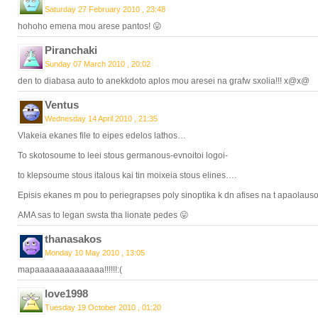
Saturday 27 February 2010 , 23:48
hohoho emena mou arese pantos! 😛
Piranchaki
Sunday 07 March 2010 , 20:02
den to diabasa auto to anekkdoto aplos mou aresei na grafw sxolia!!! x@x@
Ventus
Wednesday 14 April 2010 , 21:35
Vlakeia ekanes file to eipes edelos lathos…
To skotosoume to leei stous germanous-evnoitoi logoi-
to klepsoume stous italous kai tin moixeia stous elines….
Episis ekanes m pou to periegrapses poly sinoptika k dn afises na t apaolaus
AMA sas to legan swsta tha lionate pedes 😛
thanasakos
Monday 10 May 2010 , 13:05
mapaaaaaaaaaaaaaa!!!!!!:(
love1998
Tuesday 19 October 2010 , 01:20