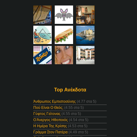
Top Ανέκδοτα
Άνθρωπος Εμπιστοσύνης
(4.77 στα 5)
Πού Είναι Ο Θεός;
(4.55 στα 5)
Γύφτος Γείτονας
(4.55 στα 5)
Ο Άνεργος Ηθοποιός
(4.54 στα 5)
Η Ημέρα Της Κρίσης
(4.53 στα 5)
Γράμμα Στον Πατέρα
(4.49 στα 5)