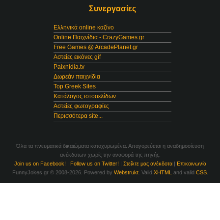
Συνεργασίες
Ελληνικά online καζίνο
Online Παιχνίδια - CrazyGames.gr
Free Games @ ArcadePlanet.gr
Αστείες εικόνες gif
Paixnidia.tv
Δωρεάν παιχνίδια
Top Greek Sites
Κατάλογος ιστοσελίδων
Αστείες φωτογραφίες
Περισσότερα site...
Όλα τα πνευματικά δικαιώματα κατοχυρωμένα. Απαγορεύεται η αναδημοσίευση
ανέκδοτων χωρίς την αναφορά της πηγής.
Join us on Facebook!
|
Follow us on Twitter!
|
Στείλτε μας ανέκδοτα
|
Επικοινωνία
FunnyJokes.gr © 2008-2026. Powered by
Webstrukt
. Valid
XHTML
and valid
CSS
.