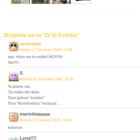
30 σχόλια για το “Οι 10 Εντολές”
agelikoyllaaa
Sunday 27 December 2009 , 12:58
ego +fono me to ev@ki! MOYFA!
SkeTh
S
Monday 28 December 2009 , 20:38
Ta pianei ola..
Tin mafia stin Italia
Tous galous “erastes”
Tous “filoxrimatous” evraious …
mariettaaaaaa
Monday 22 February 2010 , 16:58
καλοοοο
Lena!!!!