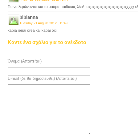
Για να λερώνονται και τα μαύρα παιδάκια, λέει!.. αχαχαχαχαχαχαχαχαχαχχχχχ κλ
bibianna
Tuesday 21 August 2012 , 11:49
kapia ienai orea kai kapai oxi
Κάντε ένα σχόλιο για το ανέκδοτο
Όνομα (Απαιτείται)
E-mail (δε θα δημοσιευθεί) (Απαιτείται)