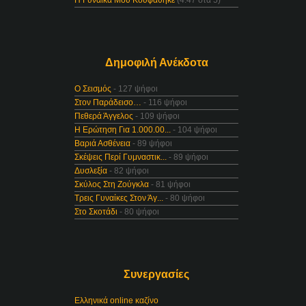
Η Γυναίκα Μου Κουφάθηκε
(4.47 στα 5)
Δημοφιλή Ανέκδοτα
Ο Σεισμός
- 127 ψήφοι
Στον Παράδεισο…
- 116 ψήφοι
Πεθερά Άγγελος
- 109 ψήφοι
Η Ερώτηση Για 1.000.00...
- 104 ψήφοι
Βαριά Ασθένεια
- 89 ψήφοι
Σκέψεις Περί Γυμναστικ...
- 89 ψήφοι
Δυσλεξία
- 82 ψήφοι
Σκύλος Στη Ζούγκλα
- 81 ψήφοι
Τρεις Γυναίκες Στον Άγ...
- 80 ψήφοι
Στο Σκοτάδι
- 80 ψήφοι
Συνεργασίες
Ελληνικά online καζίνο