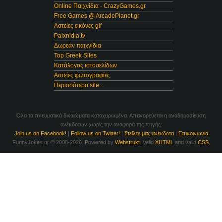
Online Παιχνίδια - CrazyGames.gr
Free Games @ ArcadePlanet.gr
Αστείες εικόνες gif
Paixnidia.tv
Δωρεάν παιχνίδια
Top Greek Sites
Κατάλογος ιστοσελίδων
Αστείες φωτογραφίες
Περισσότερα site...
Όλα τα πνευματικά δικαιώματα κατοχυρωμένα. Απαγορεύεται η αναδημοσίευση
ανέκδοτων χωρίς την αναφορά της πηγής.
Join us on Facebook!
|
Follow us on Twitter!
|
Στείλτε μας ανέκδοτα
|
Επικοινωνία
FunnyJokes.gr © 2008-2026. Powered by
Webstrukt
. Valid
XHTML
and valid
CSS
.