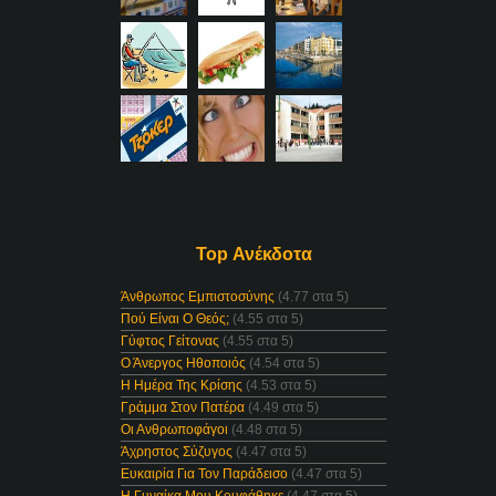
Top Ανέκδοτα
Άνθρωπος Εμπιστοσύνης
(4.77 στα 5)
Πού Είναι Ο Θεός;
(4.55 στα 5)
Γύφτος Γείτονας
(4.55 στα 5)
Ο Άνεργος Ηθοποιός
(4.54 στα 5)
Η Ημέρα Της Κρίσης
(4.53 στα 5)
Γράμμα Στον Πατέρα
(4.49 στα 5)
Οι Ανθρωποφάγοι
(4.48 στα 5)
Άχρηστος Σύζυγος
(4.47 στα 5)
Ευκαιρία Για Τον Παράδεισο
(4.47 στα 5)