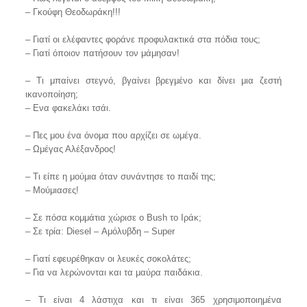
– Γκούφη Θεοδωράκη!!!
– Γιατί οι ελέφαντες φοράνε προφυλακτικά στα πόδια τους;
– Γιατί όποιον πατήσουν τον μάμησαν!
– Τι μπαίνει στεγνό, βγαίνει βρεγμένο και δίνει μια ζεστή
ικανοποίηση;
– Ενα φακελάκι τσάι.
– Πες μου ένα όνομα που αρχίζει σε ωμέγα.
– Ωμέγας Αλέξανδρος!
– Τι είπε η μούμια όταν συνάντησε το παιδί της;
– Μούμιασες!
– Σε πόσα κομμάτια χώρισε ο Βush το Ιράκ;
– Σε τρία: Diesel – Αμόλυβδη – Super
– Γιατί εφευρέθηκαν οι λευκές σοκολάτες;
– Για να λερώνονται και τα μαύρα παιδάκια.
– Τι είναι 4 λάστιχα και τι είναι 365 χρησιμοποιημένα