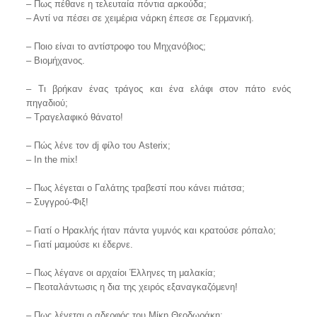
– Πως πέθανε η τελευταία πόντια αρκούδα;
– Αντί να πέσει σε χειμέρια νάρκη έπεσε σε Γερμανική.
– Ποιο είναι το αντίστροφο του Μηχανόβιος;
– Βιομήχανος.
– Τι βρήκαν ένας τράγος και ένα ελάφι στον πάτο ενός
πηγαδιού;
– Τραγελαφικό θάνατο!
– Πώς λένε τον dj φίλο του Asterix;
– In the mix!
– Πως λέγεται ο Γαλάτης τραβεστί που κάνει πιάτσα;
– Συγγρού-Φιξ!
– Γιατί ο Ηρακλής ήταν πάντα γυμνός και κρατούσε ρόπαλο;
– Γιατί μαμούσε κι έδερνε.
– Πως λέγανε οι αρχαίοι Έλληνες τη μαλακία;
– Πεοταλάντωσις η δια της χειρός εξαναγκαζόμενη!
– Πως λέγεται ο αδερφός του Μίκη Θεοδωράκη;