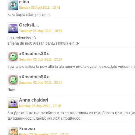
elina
Sunday 03 April 2011 , 13:41
xaxa kapia eitan poli orea
Oreksii....
Tuesday 31 May 2011 , 19:39
ooo treleneiss..:D
emena dn mo0 aresan pantws hlh8ia ein..:P
xXmadnes$Xx
Saturday 02 July 2011 , 23:24
egw ta pio asteia ta pew alla ta ala aporw pwc ta evalan esxoc..(afu vrmoun n
xXmadnes$Xx
Saturday 02 July 2011 , 23:24
*lew
Anna chaidari
Monday 25 July 2011 , 19:18
δεν βρηκα ουτε ενα ανεκδοτο απο τα παραπανω να ειναι βαρετο ή να μου χαλ
τελειαααααααα! μπραβο και παλι μπραβοοοο!
Ξοαννο
Friday 23 September 2011 , 17:47