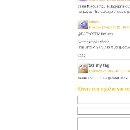
ρε mr Klaous που τα βρισκετε αυ
πει κανεις.Περιμενωμεχρι αυριο 
Admin
Tuesday 24 April 2012 , 16:4
@ΕΛΕΥΘΕΡΙΑ the best
Αν πληκτρολολήσεις
: και μετά P ή ) ή D κλπ θα εμφανι
🙂 😉
taz my tag
Thursday 24 May 2012 , 18:
xaxaxa kaneme na gelaso ate vre a
Κάντε ένα σχόλιο για τ