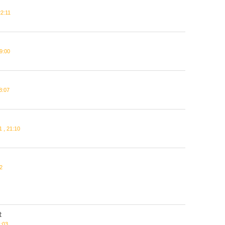
22:11
9:00
8:07
 , 21:10
2
t
1:03