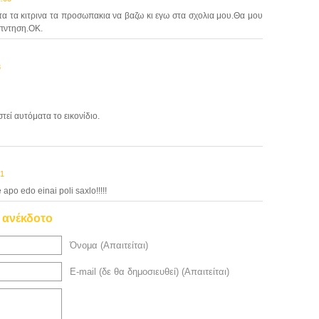
τα τα κιτρινα τα προσωπακια να βαζω κι εγω στα σχολια μου.Θα μου
απντηση.ΟΚ.
8
στεί αυτόματα το εικονίδιο.
01
po edo einai poli saxlo!!!!!
ο ανέκδοτο
Όνομα (Απαιτείται)
E-mail (δε θα δημοσιευθεί) (Απαιτείται)