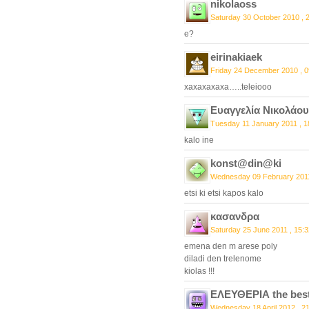
nikolaoss
Saturday 30 October 2010 , 
e?
eirinakiaek
Friday 24 December 2010 , 0
xaxaxaxaxa…..teleiooo
Ευαγγελία Νικολάου
Tuesday 11 January 2011 , 1
kalo ine
konst@din@ki
Wednesday 09 February 2011
etsi ki etsi kapos kalo
κασανδρα
Saturday 25 June 2011 , 15:3
emena den m arese poly
diladi den trelenome
kiolas !!!
ΕΛΕΥΘΕΡΙΑ the bes
Wednesday 18 April 2012 , 2