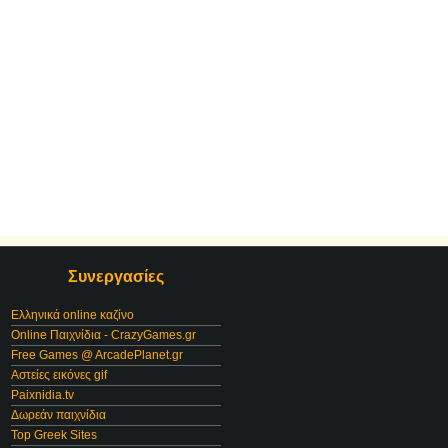
Συνεργασίες
Ελληνικά online καζίνο
Online Παιχνίδια - CrazyGames.gr
Free Games @ ArcadePlanet.gr
Αστείες εικόνες gif
Paixnidia.tv
Δωρεάν παιχνίδια
Top Greek Sites