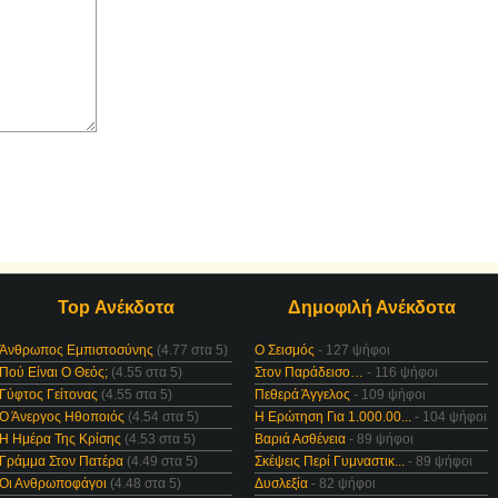
Top Ανέκδοτα
Δημοφιλή Ανέκδοτα
Άνθρωπος Εμπιστοσύνης
(4.77 στα 5)
Ο Σεισμός
- 127 ψήφοι
Πού Είναι Ο Θεός;
(4.55 στα 5)
Στον Παράδεισο…
- 116 ψήφοι
Γύφτος Γείτονας
(4.55 στα 5)
Πεθερά Άγγελος
- 109 ψήφοι
Ο Άνεργος Ηθοποιός
(4.54 στα 5)
Η Ερώτηση Για 1.000.00...
- 104 ψήφοι
Η Ημέρα Της Κρίσης
(4.53 στα 5)
Βαριά Ασθένεια
- 89 ψήφοι
Γράμμα Στον Πατέρα
(4.49 στα 5)
Σκέψεις Περί Γυμναστικ...
- 89 ψήφοι
Οι Ανθρωποφάγοι
(4.48 στα 5)
Δυσλεξία
- 82 ψήφοι