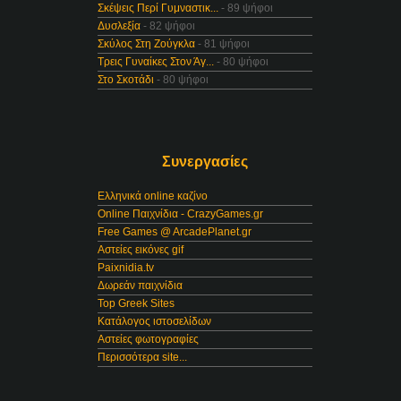
Σκέψεις Περί Γυμναστικ...
- 89 ψήφοι
Δυσλεξία
- 82 ψήφοι
Σκύλος Στη Ζούγκλα
- 81 ψήφοι
Τρεις Γυναίκες Στον Άγ...
- 80 ψήφοι
Στο Σκοτάδι
- 80 ψήφοι
Συνεργασίες
Ελληνικά online καζίνο
Online Παιχνίδια - CrazyGames.gr
Free Games @ ArcadePlanet.gr
Αστείες εικόνες gif
Paixnidia.tv
Δωρεάν παιχνίδια
Top Greek Sites
Κατάλογος ιστοσελίδων
Αστείες φωτογραφίες
Περισσότερα site...