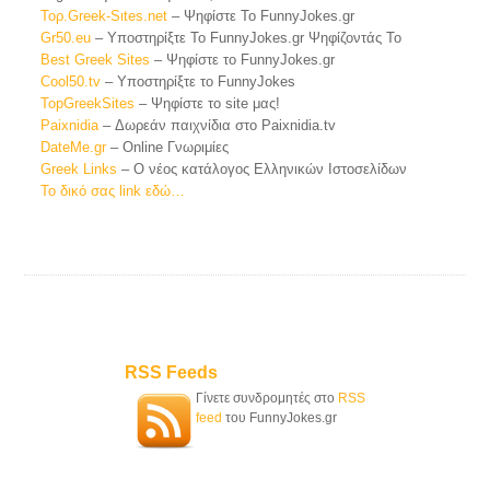
Toρ.Greek-Sιtes.net
– Ψηφίστε Το FunnyJokes.gr
Gr50.eu
– Υποστηρίξτε Το FunnyJokes.gr Ψηφίζοντάς Το
Best Greek Sites
– Ψηφίστε το FunnyJokes.gr
Cοοl50.tv
– Υποστηρίξτε το FunnyJokes
TopGreekSites
– Ψηφίστε το site μας!
Paixnidia
– Δωρεάν παιχνίδια στο Paixnidia.tv
DateMe.gr
– Online Γνωριμίες
Greek Links
– Ο νέος κατάλογος Ελληνικών Ιστοσελίδων
Το δικό σας link εδώ…
RSS Feeds
Γίνετε συνδρομητές στο
RSS
feed
του FunnyJokes.gr