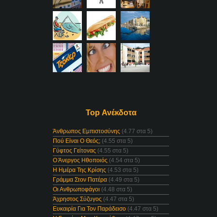
Top Ανέκδοτα
Άνθρωπος Εμπιστοσύνης
(4.77 στα 5)
Πού Είναι Ο Θεός;
(4.55 στα 5)
Γύφτος Γείτονας
(4.55 στα 5)
Ο Άνεργος Ηθοποιός
(4.54 στα 5)
Η Ημέρα Της Κρίσης
(4.53 στα 5)
Γράμμα Στον Πατέρα
(4.49 στα 5)
Οι Ανθρωποφάγοι
(4.48 στα 5)
Άχρηστος Σύζυγος
(4.47 στα 5)
Ευκαιρία Για Τον Παράδεισο
(4.47 στα 5)