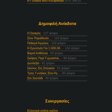
Η Γυναίκα Μου Κουφάθηκε
(4.47 στα 5)
Δημοφιλή Ανέκδοτα
Ο Σεισμός
- 127 ψήφοι
Στον Παράδεισο…
- 116 ψήφοι
Πεθερά Άγγελος
- 109 ψήφοι
Η Ερώτηση Για 1.000.00...
- 104 ψήφοι
Βαριά Ασθένεια
- 89 ψήφοι
Σκέψεις Περί Γυμναστικ...
- 89 ψήφοι
Δυσλεξία
- 82 ψήφοι
Σκύλος Στη Ζούγκλα
- 81 ψήφοι
Τρεις Γυναίκες Στον Άγ...
- 80 ψήφοι
Στο Σκοτάδι
- 80 ψήφοι
Συνεργασίες
Ελληνικά online καζίνο