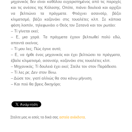
μηχανικός δεν είναι καθόλου ευχαριστημένος από τις παροχές
και τις ανέσεις της Κόλασης. Οπότε, πιάνει δουλειά και αρχίζει
να βελτιώνει τα πράγματα. Φτιάχνει ασανσέρ, βάζει
κλιματισμό, βάζει καζανάκι στις τουαλέτες κλπ. Σε κάποια
φάση λοιπόν, τηλεφωνάει ο Θεός τον Σατανά και τον ρωτάει:
– Τί γίνεται εκεί;
– Ε, μια χαρά. Τα πράγματα έχουν βελτιωθεί πολύ εδώ,
απαντά εκείνος.
– Τί μου λες; Πώς έγινε αυτό;
– Ε, να ήρθε ένας μηχανικός και έχει βελτιώσει τα πράγματα,
έβαλε κλιματισμό, ασανσέρ, καζανάκι στις τουαλέτες κλπ.
– Μηχανικός; Τί δουλειά έχει εκεί; Στείλε τον στον Παράδεισο.
– Τί λες ρε; Δεν στον δίνω.
– Δώσε τον, γιατί αλλιώς θα σου κάνω μήνυση.
– Και πού θα βρεις δικηγόρο;
Στείλτε μας κι εσείς τα δικά σας
αστεία ανέκδοτα
.