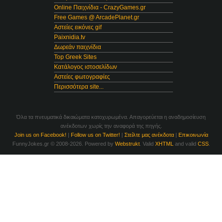
Online Παιχνίδια - CrazyGames.gr
Free Games @ ArcadePlanet.gr
Αστείες εικόνες gif
Paixnidia.tv
Δωρεάν παιχνίδια
Top Greek Sites
Κατάλογος ιστοσελίδων
Αστείες φωτογραφίες
Περισσότερα site...
Όλα τα πνευματικά δικαιώματα κατοχυρωμένα. Απαγορεύεται η αναδημοσίευση
ανέκδοτων χωρίς την αναφορά της πηγής.
Join us on Facebook!
|
Follow us on Twitter!
|
Στείλτε μας ανέκδοτα
|
Επικοινωνία
FunnyJokes.gr © 2008-2026. Powered by
Webstrukt
. Valid
XHTML
and valid
CSS
.