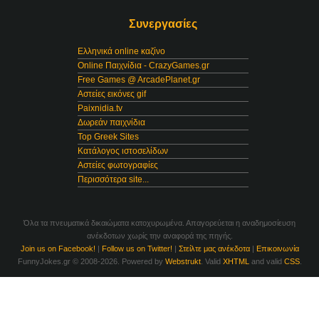
Συνεργασίες
Ελληνικά online καζίνο
Online Παιχνίδια - CrazyGames.gr
Free Games @ ArcadePlanet.gr
Αστείες εικόνες gif
Paixnidia.tv
Δωρεάν παιχνίδια
Top Greek Sites
Κατάλογος ιστοσελίδων
Αστείες φωτογραφίες
Περισσότερα site...
Όλα τα πνευματικά δικαιώματα κατοχυρωμένα. Απαγορεύεται η αναδημοσίευση
ανέκδοτων χωρίς την αναφορά της πηγής.
Join us on Facebook!
|
Follow us on Twitter!
|
Στείλτε μας ανέκδοτα
|
Επικοινωνία
FunnyJokes.gr © 2008-2026. Powered by
Webstrukt
. Valid
XHTML
and valid
CSS
.