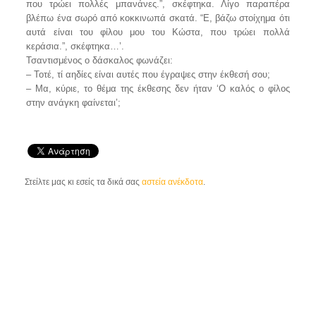
που τρώει πολλές μπανάνες.”, σκέφτηκα. Λίγο παραπέρα
βλέπω ένα σωρό από κοκκινωπά σκατά. “Ε, βάζω στοίχημα ότι
αυτά είναι του φίλου μου του Κώστα, που τρώει πολλά
κεράσια.”, σκέφτηκα…’.
Τσαντισμένος ο δάσκαλος φωνάζει:
– Τοτέ, τί αηδίες είναι αυτές που έγραψες στην έκθεσή σου;
– Μα, κύριε, το θέμα της έκθεσης δεν ήταν ‘Ο καλός ο φίλος
στην ανάγκη φαίνεται’;
Στείλτε μας κι εσείς τα δικά σας
αστεία ανέκδοτα
.