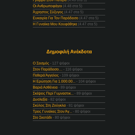
Γράμμα Στον Πατέρα
(4.49 στα 5)
Οι Ανθρωποφάγοι
(4.48 στα 5)
Άχρηστος Σύζυγος
(4.47 στα 5)
Ευκαιρία Για Τον Παράδεισο
(4.47 στα 5)
Η Γυναίκα Μου Κουφάθηκε
(4.47 στα 5)
Δημοφιλή Ανέκδοτα
Ο Σεισμός
- 127 ψήφοι
Στον Παράδεισο…
- 116 ψήφοι
Πεθερά Άγγελος
- 109 ψήφοι
Η Ερώτηση Για 1.000.00...
- 104 ψήφοι
Βαριά Ασθένεια
- 89 ψήφοι
Σκέψεις Περί Γυμναστικ...
- 89 ψήφοι
Δυσλεξία
- 82 ψήφοι
Σκύλος Στη Ζούγκλα
- 81 ψήφοι
Τρεις Γυναίκες Στον Άγ...
- 80 ψήφοι
Στο Σκοτάδι
- 80 ψήφοι