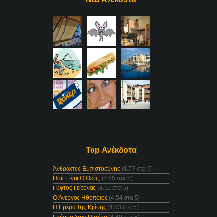
Top Ανέκδοτα
Άνθρωπος Εμπιστοσύνης
(4.77 στα 5)
Πού Είναι Ο Θεός;
(4.55 στα 5)
Γύφτος Γείτονας
(4.55 στα 5)
Ο Άνεργος Ηθοποιός
(4.54 στα 5)
Η Ημέρα Της Κρίσης
(4.53 στα 5)