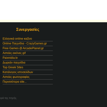
Συνεργασίες
Ελληνικά online καζίνο
Online Παιχνίδια - CrazyGames.gr
Free Games @ ArcadePlanet.gr
Αστείες εικόνες gif
Paixnidia.tv
Δωρεάν παιχνίδια
Top Greek Sites
Κατάλογος ιστοσελίδων
Αστείες φωτογραφίες
Περισσότερα site...
ορά της πηγής.