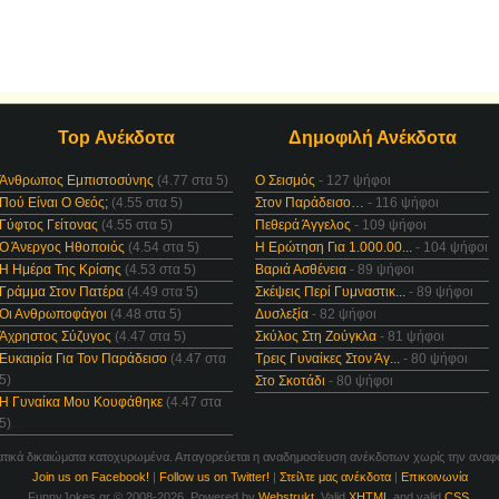
Top Ανέκδοτα
Δημοφιλή Ανέκδοτα
Άνθρωπος Εμπιστοσύνης
(4.77 στα 5)
Ο Σεισμός
- 127 ψήφοι
Πού Είναι Ο Θεός;
(4.55 στα 5)
Στον Παράδεισο…
- 116 ψήφοι
Γύφτος Γείτονας
(4.55 στα 5)
Πεθερά Άγγελος
- 109 ψήφοι
Ο Άνεργος Ηθοποιός
(4.54 στα 5)
Η Ερώτηση Για 1.000.00...
- 104 ψήφοι
Η Ημέρα Της Κρίσης
(4.53 στα 5)
Βαριά Ασθένεια
- 89 ψήφοι
Γράμμα Στον Πατέρα
(4.49 στα 5)
Σκέψεις Περί Γυμναστικ...
- 89 ψήφοι
Οι Ανθρωποφάγοι
(4.48 στα 5)
Δυσλεξία
- 82 ψήφοι
Άχρηστος Σύζυγος
(4.47 στα 5)
Σκύλος Στη Ζούγκλα
- 81 ψήφοι
Ευκαιρία Για Τον Παράδεισο
(4.47 στα
Τρεις Γυναίκες Στον Άγ...
- 80 ψήφοι
5)
Στο Σκοτάδι
- 80 ψήφοι
Η Γυναίκα Μου Κουφάθηκε
(4.47 στα
5)
τικά δικαιώματα κατοχυρωμένα. Απαγορεύεται η αναδημοσίευση ανέκδοτων χωρίς την αναφ
Join us on Facebook!
|
Follow us on Twitter!
|
Στείλτε μας ανέκδοτα
|
Επικοινωνία
FunnyJokes.gr © 2008-2026. Powered by
Webstrukt
. Valid
XHTML
and valid
CSS
.