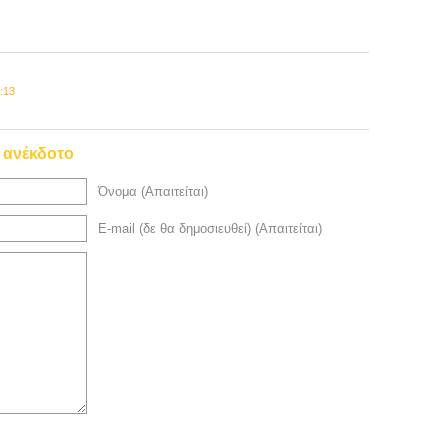
:13
ο ανέκδοτο
Όνομα (Απαιτείται)
E-mail (δε θα δημοσιευθεί) (Απαιτείται)