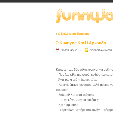
«
Ο Καλύτερος Εραστής
Ο Κυνηγός Και Η Αρκούδα
20 January 2012
Διάφορα ανέκδοτα
Κάποτε ήταν δύο φίλοι κυνηγοί και συζητού
– Που λες φίλε, μια φορά, καθώς περπατο
– Άντε ρε, κι εσύ τι έκανες τότε;
– Αρχικά, έμεινα ακίνητος αλλά άρχισε 
σφαίρες!
– Σοβαρά! Και μετά τι έκανες;
– Ε τί να κάνω; Άρχισα και έτρεχα!
– Και η αρκούδα;
– Η αρκούδα με πήρε στο κυνήγι. Τρέχαμε,