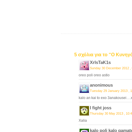
5 σχόλια για το “Ο Κυνηγ
XrIsTaK1s
Sunday 30 December 2012 , 
oreo poli oreo astio
anonimous
Tuesday 29 January 2013 , 1
kalo an kai to exo 3anakousei….
I fight joss
Thursday 30 May 2013 , 10:
Xalia
kalo poli kalo gamat