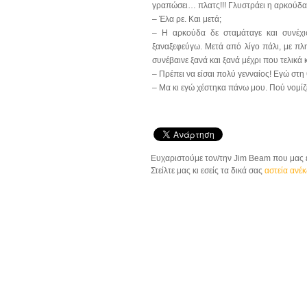
γραπώσει… πλατς!!! Γλυστράει η αρκούδα 
– Έλα ρε. Και μετά;
– Η αρκούδα δε σταμάταγε και συνέχισ
ξαναξεφεύγω. Μετά από λίγο πάλι, με πλη
συνέβαινε ξανά και ξανά μέχρι που τελικ
– Πρέπει να είσαι πολύ γενναίος! Εγώ στη
– Μα κι εγώ χέστηκα πάνω μου. Πού νομίζ
Ευχαριστούμε τον/την Jim Beam που μας έ
Στείλτε μας κι εσείς τα δικά σας
αστεία ανέ