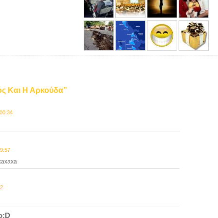
ός Και Η Αρκούδα”
00:34
9:57
xaxaxa
42
o:D