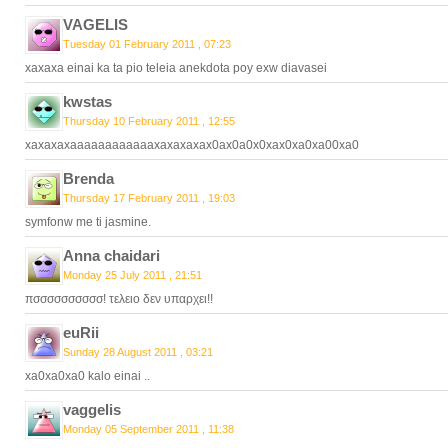
VAGELIS
Tuesday 01 February 2011 , 07:23
xaxaxa einai ka ta pio teleia anekdota poy exw diavasei
kwstas
Thursday 10 February 2011 , 12:55
xaxaxaxaaaaaaaaaaaaxaxaxaxax0ax0a0x0xax0xa0xa00xa0
Brenda
Thursday 17 February 2011 , 19:03
symfonw me ti jasmine.
Anna chaidari
Monday 25 July 2011 , 21:51
πσσσσσσσσσσ! τελειο δεν υπαρχει!!
euRii
Sunday 28 August 2011 , 03:21
xa0xa0xa0 kalo einai ..
vaggelis
Monday 05 September 2011 , 11:38