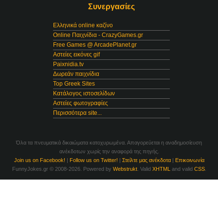
Συνεργασίες
Ελληνικά online καζίνο
Online Παιχνίδια - CrazyGames.gr
Free Games @ ArcadePlanet.gr
Αστείες εικόνες gif
Paixnidia.tv
Δωρεάν παιχνίδια
Top Greek Sites
Κατάλογος ιστοσελίδων
Αστείες φωτογραφίες
Περισσότερα site...
Όλα τα πνευματικά δικαιώματα κατοχυρωμένα. Απαγορεύεται η αναδημοσίευση
ανέκδοτων χωρίς την αναφορά της πηγής.
Join us on Facebook!
|
Follow us on Twitter!
|
Στείλτε μας ανέκδοτα
|
Επικοινωνία
FunnyJokes.gr © 2008-2026. Powered by
Webstrukt
. Valid
XHTML
and valid
CSS
.