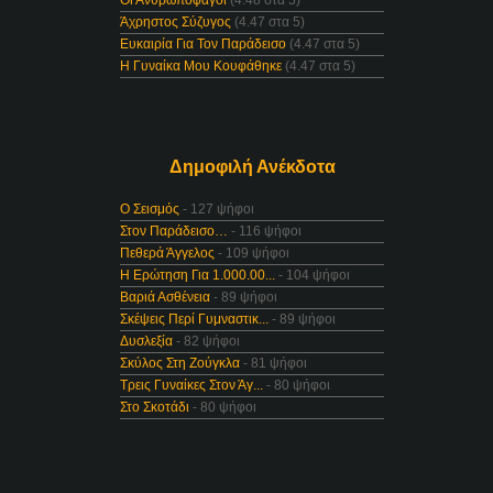
Οι Ανθρωποφάγοι
(4.48 στα 5)
Άχρηστος Σύζυγος
(4.47 στα 5)
Ευκαιρία Για Τον Παράδεισο
(4.47 στα 5)
Η Γυναίκα Μου Κουφάθηκε
(4.47 στα 5)
Δημοφιλή Ανέκδοτα
Ο Σεισμός
- 127 ψήφοι
Στον Παράδεισο…
- 116 ψήφοι
Πεθερά Άγγελος
- 109 ψήφοι
Η Ερώτηση Για 1.000.00...
- 104 ψήφοι
Βαριά Ασθένεια
- 89 ψήφοι
Σκέψεις Περί Γυμναστικ...
- 89 ψήφοι
Δυσλεξία
- 82 ψήφοι
Σκύλος Στη Ζούγκλα
- 81 ψήφοι
Τρεις Γυναίκες Στον Άγ...
- 80 ψήφοι
Στο Σκοτάδι
- 80 ψήφοι