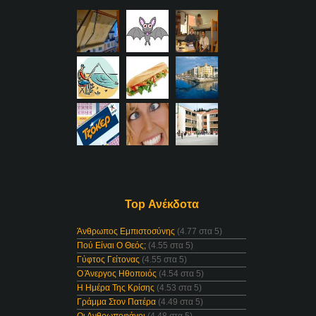
Top Ανέκδοτα
Άνθρωπος Εμπιστοσύνης
(4.77 στα 5)
Πού Είναι Ο Θεός;
(4.55 στα 5)
Γύφτος Γείτονας
(4.55 στα 5)
Ο Άνεργος Ηθοποιός
(4.54 στα 5)
Η Ημέρα Της Κρίσης
(4.53 στα 5)
Γράμμα Στον Πατέρα
(4.49 στα 5)