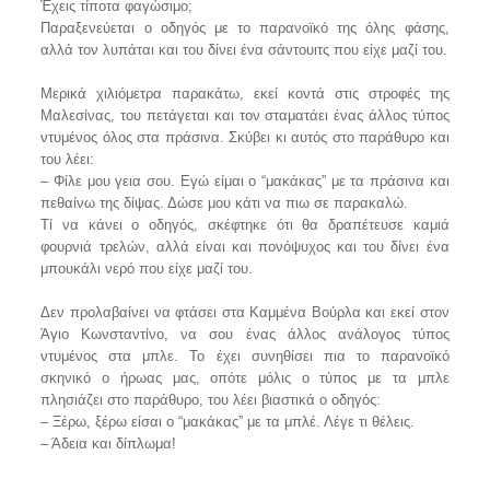
Έχεις τίποτα φαγώσιμο;
Παραξενεύεται ο οδηγός με το παρανοϊκό της όλης φάσης,
αλλά τον λυπάται και του δίνει ένα σάντουιτς που είχε μαζί του.
Μερικά χιλιόμετρα παρακάτω, εκεί κοντά στις στροφές της
Μαλεσίνας, του πετάγεται και τον σταματάει ένας άλλος τύπος
ντυμένος όλος στα πράσινα. Σκύβει κι αυτός στο παράθυρο και
του λέει:
– Φίλε μου γεια σου. Εγώ είμαι ο “μακάκας” με τα πράσινα και
πεθαίνω της δίψας. Δώσε μου κάτι να πιω σε παρακαλώ.
Τί να κάνει ο οδηγός, σκέφτηκε ότι θα δραπέτευσε καμιά
φουρνιά τρελών, αλλά είναι και πονόψυχος και του δίνει ένα
μπουκάλι νερό που είχε μαζί του.
Δεν προλαβαίνει να φτάσει στα Καμμένα Βούρλα και εκεί στον
Άγιο Κωνσταντίνο, να σου ένας άλλος ανάλογος τύπος
ντυμένος στα μπλε. Το έχει συνηθίσει πια το παρανοϊκό
σκηνικό ο ήρωας μας, οπότε μόλις ο τύπος με τα μπλε
πλησιάζει στο παράθυρο, του λέει βιαστικά ο οδηγός:
– Ξέρω, ξέρω είσαι ο “μακάκας” με τα μπλέ. Λέγε τι θέλεις.
– Άδεια και δίπλωμα!