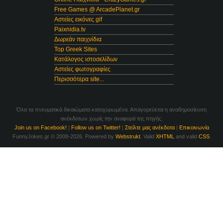
Free Games @ ArcadePlanet.gr
Αστείες εικόνες gif
Paixnidia.tv
Δωρεάν παιχνίδια
Top Greek Sites
Κατάλογος ιστοσελίδων
Αστείες φωτογραφίες
Περισσότερα site...
Όλα τα πνευματικά δικαιώματα κατοχυρωμένα. Απαγορεύεται η αναδημοσίευση
ανέκδοτων χωρίς την αναφορά της πηγής.
Join us on Facebook!
|
Follow us on Twitter!
|
Στείλτε μας ανέκδοτα
|
Επικοινωνία
FunnyJokes.gr © 2008-2026. Powered by
Webstrukt
. Valid
XHTML
and valid
CSS
.