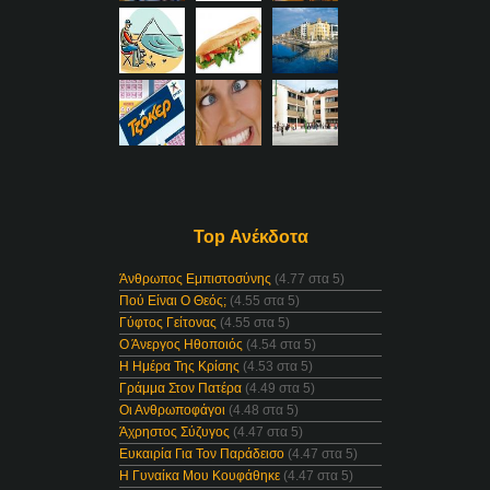
Top Ανέκδοτα
Άνθρωπος Εμπιστοσύνης
(4.77 στα 5)
Πού Είναι Ο Θεός;
(4.55 στα 5)
Γύφτος Γείτονας
(4.55 στα 5)
Ο Άνεργος Ηθοποιός
(4.54 στα 5)
Η Ημέρα Της Κρίσης
(4.53 στα 5)
Γράμμα Στον Πατέρα
(4.49 στα 5)
Οι Ανθρωποφάγοι
(4.48 στα 5)
Άχρηστος Σύζυγος
(4.47 στα 5)
Ευκαιρία Για Τον Παράδεισο
(4.47 στα 5)
Η Γυναίκα Μου Κουφάθηκε
(4.47 στα 5)