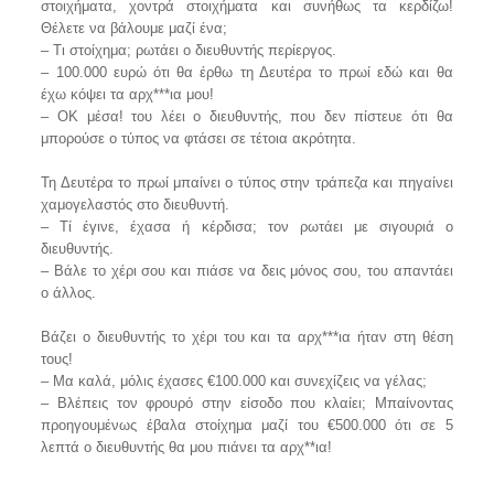
στοιχήματα, χοντρά στοιχήματα και συνήθως τα κερδίζω!
Θέλετε να βάλουμε μαζί ένα;
– Τι στοίχημα; ρωτάει ο διευθυντής περίεργος.
– 100.000 ευρώ ότι θα έρθω τη Δευτέρα το πρωί εδώ και θα
έχω κόψει τα αρχ***ια μου!
– ΟΚ μέσα! του λέει ο διευθυντής, που δεν πίστευε ότι θα
μπορούσε ο τύπος να φτάσει σε τέτοια ακρότητα.
Τη Δευτέρα το πρωί μπαίνει ο τύπος στην τράπεζα και πηγαίνει
χαμογελαστός στο διευθυντή.
– Τί έγινε, έχασα ή κέρδισα; τον ρωτάει με σιγουριά ο
διευθυντής.
– Bάλε το χέρι σου και πιάσε να δεις μόνος σου, του απαντάει
ο άλλος.
Bάζει ο διευθυντής το χέρι του και τα αρχ***ια ήταν στη θέση
τους!
– Mα καλά, μόλις έχασες €100.000 και συνεχίζεις να γέλας;
– Βλέπεις τον φρουρό στην είσοδο που κλαίει; Μπαίνοντας
προηγουμένως έβαλα στοίχημα μαζί του €500.000 ότι σε 5
λεπτά ο διευθυντής θα μου πιάνει τα αρχ**ια!