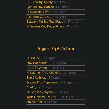
Η Ημέρα Της Κρίσης
(4.53 στα 5)
Γράμμα Στον Πατέρα
(4.49 στα 5)
Οι Ανθρωποφάγοι
(4.48 στα 5)
Άχρηστος Σύζυγος
(4.47 στα 5)
Ευκαιρία Για Τον Παράδεισο
(4.47 στα 5)
Η Γυναίκα Μου Κουφάθηκε
(4.47 στα 5)
Δημοφιλή Ανέκδοτα
Ο Σεισμός
- 127 ψήφοι
Στον Παράδεισο…
- 116 ψήφοι
Πεθερά Άγγελος
- 109 ψήφοι
Η Ερώτηση Για 1.000.00...
- 104 ψήφοι
Βαριά Ασθένεια
- 89 ψήφοι
Σκέψεις Περί Γυμναστικ...
- 89 ψήφοι
Δυσλεξία
- 82 ψήφοι
Σκύλος Στη Ζούγκλα
- 81 ψήφοι
Τρεις Γυναίκες Στον Άγ...
- 80 ψήφοι
Στο Σκοτάδι
- 80 ψήφοι