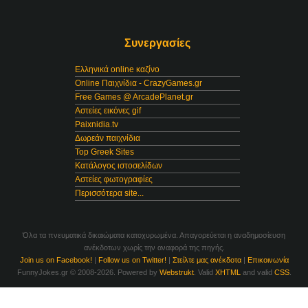
Συνεργασίες
Ελληνικά online καζίνο
Online Παιχνίδια - CrazyGames.gr
Free Games @ ArcadePlanet.gr
Αστείες εικόνες gif
Paixnidia.tv
Δωρεάν παιχνίδια
Top Greek Sites
Κατάλογος ιστοσελίδων
Αστείες φωτογραφίες
Περισσότερα site...
Όλα τα πνευματικά δικαιώματα κατοχυρωμένα. Απαγορεύεται η αναδημοσίευση
ανέκδοτων χωρίς την αναφορά της πηγής.
Join us on Facebook!
|
Follow us on Twitter!
|
Στείλτε μας ανέκδοτα
|
Επικοινωνία
FunnyJokes.gr © 2008-2026. Powered by
Webstrukt
. Valid
XHTML
and valid
CSS
.