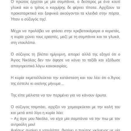
Ο πρώτος έρχεται με μία σαμπάνια, ο δεύτερος με ένα κουτί
γλυκά και ο τρίτος ο καρμίρης δε φέρνει τίποτα. Αρχίζουν τα
προκαταρκτικά και ξαφνικά ακούγονται τα κλειδιά στην πόρτα.
Ήταν ο σύζυγός της!
Μέχρι να προλάβει να φτάσει στην κρεβατοκάμαρα ο κερατάς,
η κυρία χώνει τους εραστές, μαζί με τη σαμπάνια και τα γλυκά,
στη ντουλάπα.
Ο σύζυγος τη βλέπει ημίγυμνη, απορεί αλλά της εξηγεί ότι ο
Άγιος Νικόλας δεν τον άφησε να κάνει το ταξίδι και εξέδωσε
απαγορευτικό λόγω κακοκαιρίας.
Η κυρία εκμεταλλεύεται την κατάσταση και του λέει ότι ο Άγιος
της έστειλε κι εκείνης μήνυμα…
Της είπε μάλιστα να τον περιμένει για να κάνουν έρωτα.
Ο σύζυγος τσιμπάει, αρχίζει να χαμουρεύεται με την καλή του
και μετά από λίγο η κυρία λέει:
– Αχ άγιε μου Νικόλα, να είχα μία σαμπάνια να την πιω με τον
αντρούλη μου!
Αμέσως ανοίγει η ντουλάπα, βγαίνει ο πρώτος γκόμενος με μία