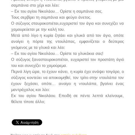
σαμπάνια στο χέρι και λέει:
– Εκ του αγίου Νικολάου… Ορίστε η σαμπάνια σας.
Τους σερβίρει τη σαμπάνια και φεύγει άνετος.
Ο σύζυγος σταυροκοπιέται,ευχαριστεί τον άγιο και συνεχίζει να
χαμουρεύεται με την καλή του.
Μετά από λίγο η κυρία ζητάει και γλυκά από τον άγιο, οπότε
ανοίγει η πόρτα της ντουλάπας, εμφανίζεται ο δεύτερος
γκόμενος με τα γλυκά και λέει:
– Εκ του αγίου Νικολάου… Ορίστε τα γλυκάκια σας!
Ο σύζυγος ξανασταυροκοπιέται, ευχαριστεί τον προστάτη άγιό
του και συνεχίζει το χαμούρεμα.
Περνά λίγη ώρα, το έχουν κάνει, η κυρία έχει ανάψει τσιγάρο, ο
σύζυγος κοντεύει να αποκοιμηθεί, τον τρίτο στην ντουλάπα τον
έχουν ξεχάσει, οπότε… ανοίγει η ντουλάπα, βγαίνει ένας
μαντράχαλος και λέει:
Eκ του αγίου Νικολάου. Επειδή σε πέντε λεπτά κλείνουμε,
θέλετε τίποτε άλλο;