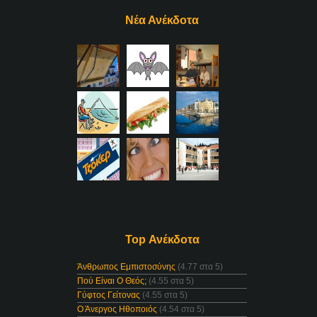
Νέα Ανέκδοτα
Top Ανέκδοτα
Άνθρωπος Εμπιστοσύνης
(4.77 στα 5)
Πού Είναι Ο Θεός;
(4.55 στα 5)
Γύφτος Γείτονας
(4.55 στα 5)
Ο Άνεργος Ηθοποιός
(4.54 στα 5)