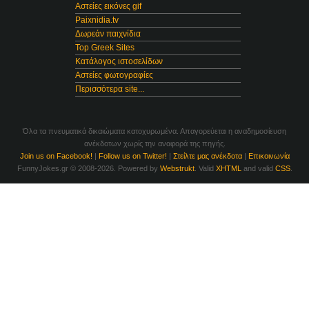
Αστείες εικόνες gif
Paixnidia.tv
Δωρεάν παιχνίδια
Top Greek Sites
Κατάλογος ιστοσελίδων
Αστείες φωτογραφίες
Περισσότερα site...
Όλα τα πνευματικά δικαιώματα κατοχυρωμένα. Απαγορεύεται η αναδημοσίευση
ανέκδοτων χωρίς την αναφορά της πηγής.
Join us on Facebook!
|
Follow us on Twitter!
|
Στείλτε μας ανέκδοτα
|
Επικοινωνία
FunnyJokes.gr © 2008-2026. Powered by
Webstrukt
. Valid
XHTML
and valid
CSS
.