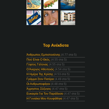
Top Ανέκδοτα
Άνθρωπος Εμπιστοσύνης
(4.77 στα 5)
Πού Είναι Ο Θεός;
(4.55 στα 5)
Γύφτος Γείτονας
(4.55 στα 5)
Ο Άνεργος Ηθοποιός
(4.54 στα 5)
Η Ημέρα Της Κρίσης
(4.53 στα 5)
Γράμμα Στον Πατέρα
(4.49 στα 5)
Οι Ανθρωποφάγοι
(4.48 στα 5)
Άχρηστος Σύζυγος
(4.47 στα 5)
Ευκαιρία Για Τον Παράδεισο
(4.47 στα 5)
Η Γυναίκα Μου Κουφάθηκε
(4.47 στα 5)