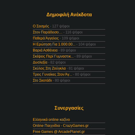
Δημοφιλή Ανέκδοτα
Ο Σεισμός
- 127 ψήφοι
Στον Παράδεισο…
- 116 ψήφοι
Πεθερά Άγγελος
- 109 ψήφοι
Η Ερώτηση Για 1.000.00...
- 104 ψήφοι
Βαριά Ασθένεια
- 89 ψήφοι
Σκέψεις Περί Γυμναστικ...
- 89 ψήφοι
Δυσλεξία
- 82 ψήφοι
Σκύλος Στη Ζούγκλα
- 81 ψήφοι
Τρεις Γυναίκες Στον Άγ...
- 80 ψήφοι
Στο Σκοτάδι
- 80 ψήφοι
Συνεργασίες
Ελληνικά online καζίνο
Online Παιχνίδια - CrazyGames.gr
Free Games @ ArcadePlanet.gr