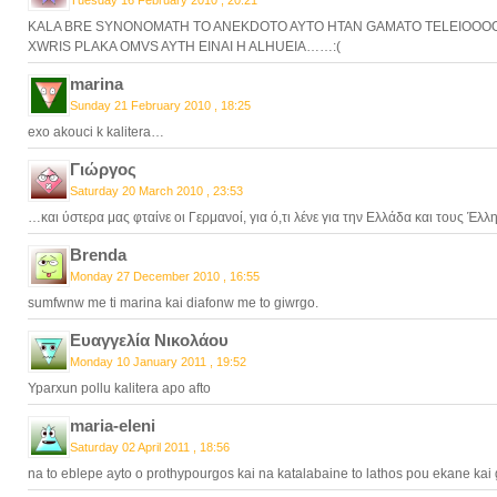
Tuesday 16 February 2010 , 20:21
KALA BRE SYNONOMATH TO ANEKDOTO AYTO HTAN GAMATO TELEIOOOOOO
XWRIS PLAKA OMVS AYTH EINAI H ALHUEIA……:(
marina
Sunday 21 February 2010 , 18:25
exo akouci k kalitera…
Γιώργος
Saturday 20 March 2010 , 23:53
…και ύστερα μας φταίνε οι Γερμανοί, για ό,τι λένε για την Ελλάδα και τους Έλλη
Brenda
Monday 27 December 2010 , 16:55
sumfwnw me ti marina kai diafonw me to giwrgo.
Ευαγγελία Νικολάου
Monday 10 January 2011 , 19:52
Yparxun pollu kalitera apo afto
maria-eleni
Saturday 02 April 2011 , 18:56
na to eblepe ayto o prothypourgos kai na katalabaine to lathos pou ekane kai