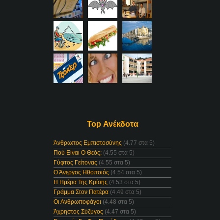
Top Ανέκδοτα
Άνθρωπος Εμπιστοσύνης
(4.77 στα 5)
Πού Είναι Ο Θεός;
(4.55 στα 5)
Γύφτος Γείτονας
(4.55 στα 5)
Ο Άνεργος Ηθοποιός
(4.54 στα 5)
Η Ημέρα Της Κρίσης
(4.53 στα 5)
Γράμμα Στον Πατέρα
(4.49 στα 5)
Οι Ανθρωποφάγοι
(4.48 στα 5)
Άχρηστος Σύζυγος
(4.47 στα 5)