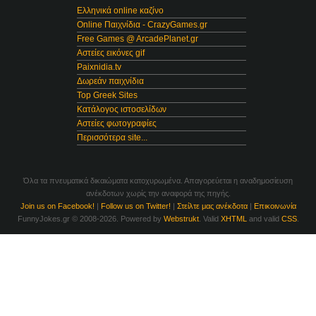
Ελληνικά online καζίνο
Online Παιχνίδια - CrazyGames.gr
Free Games @ ArcadePlanet.gr
Αστείες εικόνες gif
Paixnidia.tv
Δωρεάν παιχνίδια
Top Greek Sites
Κατάλογος ιστοσελίδων
Αστείες φωτογραφίες
Περισσότερα site...
Όλα τα πνευματικά δικαιώματα κατοχυρωμένα. Απαγορεύεται η αναδημοσίευση
ανέκδοτων χωρίς την αναφορά της πηγής.
Join us on Facebook!
|
Follow us on Twitter!
|
Στείλτε μας ανέκδοτα
|
Επικοινωνία
FunnyJokes.gr © 2008-2026. Powered by
Webstrukt
. Valid
XHTML
and valid
CSS
.