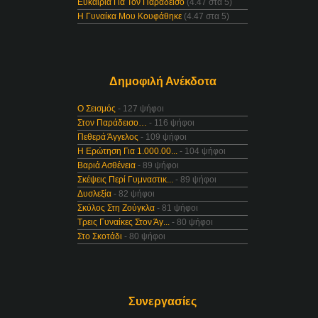
Ευκαιρία Για Τον Παράδεισο
(4.47 στα 5)
Η Γυναίκα Μου Κουφάθηκε
(4.47 στα 5)
Δημοφιλή Ανέκδοτα
Ο Σεισμός
- 127 ψήφοι
Στον Παράδεισο…
- 116 ψήφοι
Πεθερά Άγγελος
- 109 ψήφοι
Η Ερώτηση Για 1.000.00...
- 104 ψήφοι
Βαριά Ασθένεια
- 89 ψήφοι
Σκέψεις Περί Γυμναστικ...
- 89 ψήφοι
Δυσλεξία
- 82 ψήφοι
Σκύλος Στη Ζούγκλα
- 81 ψήφοι
Τρεις Γυναίκες Στον Άγ...
- 80 ψήφοι
Στο Σκοτάδι
- 80 ψήφοι
Συνεργασίες