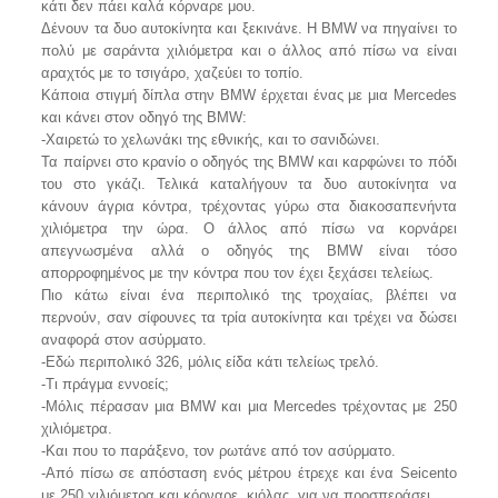
κάτι δεν πάει καλά κόρναρε μου.
Δένουν τα δυο αυτοκίνητα και ξεκινάνε. Η BMW να πηγαίνει το
πολύ με σαράντα χιλιόμετρα και ο άλλος από πίσω να είναι
αραχτός με το τσιγάρο, χαζεύει το τοπίο.
Κάποια στιγμή δίπλα στην BMW έρχεται ένας με μια Mercedes
και κάνει στον οδηγό της BMW:
-Χαιρετώ το χελωνάκι της εθνικής, και το σανιδώνει.
Τα παίρνει στο κρανίο ο οδηγός της BMW και καρφώνει το πόδι
του στο γκάζι. Τελικά καταλήγουν τα δυο αυτοκίνητα να
κάνουν άγρια κόντρα, τρέχοντας γύρω στα διακοσαπενήντα
χιλιόμετρα την ώρα. Ο άλλος από πίσω να κορνάρει
απεγνωσμένα αλλά ο οδηγός της BMW είναι τόσο
απορροφημένος με την κόντρα που τον έχει ξεχάσει τελείως.
Πιο κάτω είναι ένα περιπολικό της τροχαίας, βλέπει να
περνούν, σαν σίφουνες τα τρία αυτοκίνητα και τρέχει να δώσει
αναφορά στον ασύρματο.
-Εδώ περιπολικό 326, μόλις είδα κάτι τελείως τρελό.
-Τι πράγμα εννοείς;
-Μόλις πέρασαν μια BMW και μια Mercedes τρέχοντας με 250
χιλιόμετρα.
-Και που το παράξενο, τον ρωτάνε από τον ασύρματο.
-Από πίσω σε απόσταση ενός μέτρου έτρεχε και ένα Seicento
με 250 χιλιόμετρα και κόρναρε, κιόλας, για να προσπεράσει.