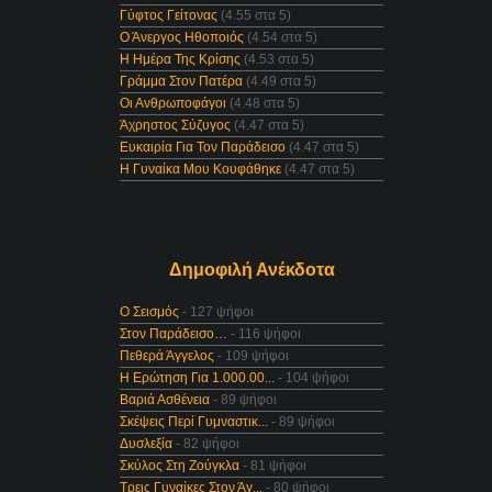
Γύφτος Γείτονας
(4.55 στα 5)
Ο Άνεργος Ηθοποιός
(4.54 στα 5)
Η Ημέρα Της Κρίσης
(4.53 στα 5)
Γράμμα Στον Πατέρα
(4.49 στα 5)
Οι Ανθρωποφάγοι
(4.48 στα 5)
Άχρηστος Σύζυγος
(4.47 στα 5)
Ευκαιρία Για Τον Παράδεισο
(4.47 στα 5)
Η Γυναίκα Μου Κουφάθηκε
(4.47 στα 5)
Δημοφιλή Ανέκδοτα
Ο Σεισμός
- 127 ψήφοι
Στον Παράδεισο…
- 116 ψήφοι
Πεθερά Άγγελος
- 109 ψήφοι
Η Ερώτηση Για 1.000.00...
- 104 ψήφοι
Βαριά Ασθένεια
- 89 ψήφοι
Σκέψεις Περί Γυμναστικ...
- 89 ψήφοι
Δυσλεξία
- 82 ψήφοι
Σκύλος Στη Ζούγκλα
- 81 ψήφοι
Τρεις Γυναίκες Στον Άγ...
- 80 ψήφοι