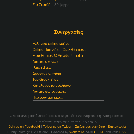
Στο Σκοτάδι
- 80 ψήφοι
Συνεργασίες
Ελληνικά online καζίνο
Online Παιχνίδια - CrazyGames.gr
Free Games @ ArcadePlanet.gr
Αστείες εικόνες gif
Paixnidia.tv
Δωρεάν παιχνίδια
Top Greek Sites
Κατάλογος ιστοσελίδων
Αστείες φωτογραφίες
Περισσότερα site...
Όλα τα πνευματικά δικαιώματα κατοχυρωμένα. Απαγορεύεται η αναδημοσίευση
ανέκδοτων χωρίς την αναφορά της πηγής.
Join us on Facebook!
|
Follow us on Twitter!
|
Στείλτε μας ανέκδοτα
|
Επικοινωνία
FunnyJokes.gr © 2008-2026. Powered by
Webstrukt
. Valid
XHTML
and valid
CSS
.