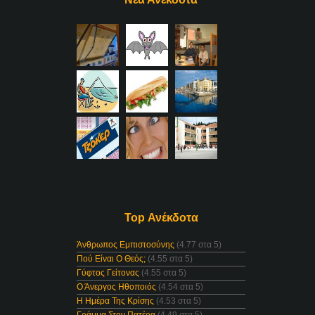
Top Ανέκδοτα
Άνθρωπος Εμπιστοσύνης
(4.77 στα 5)
Πού Είναι Ο Θεός;
(4.55 στα 5)
Γύφτος Γείτονας
(4.55 στα 5)
Ο Άνεργος Ηθοποιός
(4.54 στα 5)
Η Ημέρα Της Κρίσης
(4.53 στα 5)