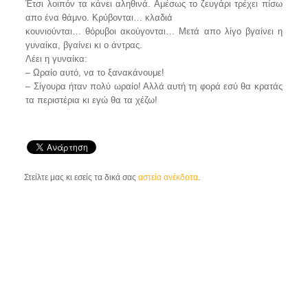
Έτσι λοιπόν τα κάνει αληθινά. Αμέσως το ζευγάρι τρέχει πίσω
απο ένα θάμνο. Κρύβονται… κλαδιά
κουνιούνται… θόρυβοι ακούγονται… Μετά απο λίγο βγαίνει η
γυναίκα, βγαίνει κι ο άντρας.
Λέει η γυναίκα:
– Ωραίο αυτό, να το ξανακάνουμε!
– Σίγουρα ήταν πολύ ωραίο! Αλλά αυτή τη φορά εσύ θα κρατάς
τα περιστέρια κι εγώ θα τα χέζω!
Στείλτε μας κι εσείς τα δικά σας
αστεία ανέκδοτα
.