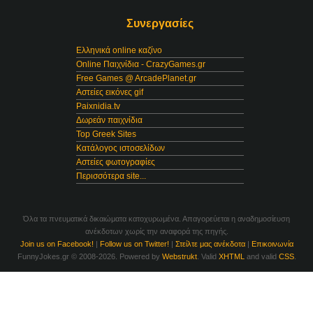
Συνεργασίες
Ελληνικά online καζίνο
Online Παιχνίδια - CrazyGames.gr
Free Games @ ArcadePlanet.gr
Αστείες εικόνες gif
Paixnidia.tv
Δωρεάν παιχνίδια
Top Greek Sites
Κατάλογος ιστοσελίδων
Αστείες φωτογραφίες
Περισσότερα site...
Όλα τα πνευματικά δικαιώματα κατοχυρωμένα. Απαγορεύεται η αναδημοσίευση
ανέκδοτων χωρίς την αναφορά της πηγής.
Join us on Facebook!
|
Follow us on Twitter!
|
Στείλτε μας ανέκδοτα
|
Επικοινωνία
FunnyJokes.gr © 2008-2026. Powered by
Webstrukt
. Valid
XHTML
and valid
CSS
.