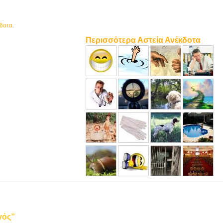
κδοτα
.
Περισσότερα Αστεία Ανέκδοτα
γός”