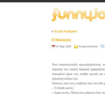
«
Τα Δύο Αγάλματα
Ο Ναυαγός
07 May 2008
Κουφά ανέκδοτα
Ένα υπερπολυτελές κρουαζιερόπλοιο, κ
παραλία του νησιού ξαφνικά εμφανίζετα
σηκωμένα χέρια του, ανάβει φωτιές και 
προσοχή επάνω του.
Κάποιος από τους επιβάτες που τον είδε 
– Τί έπαθε αυτός;
– Αααα αυτός; Πάντα έτσι χαίρεται όταν π