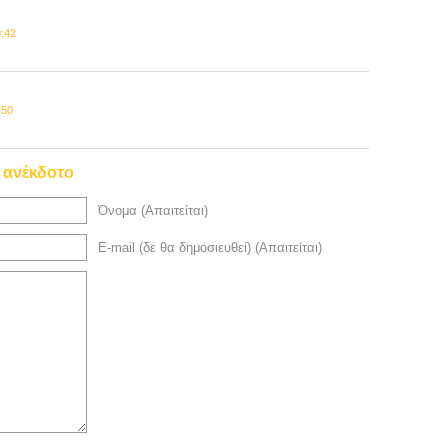
0:42
:50
ο ανέκδοτο
Όνομα (Απαιτείται)
E-mail (δε θα δημοσιευθεί) (Απαιτείται)