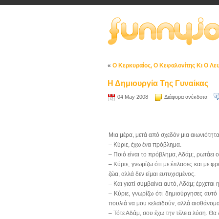
«
Ο Κερκυραίος, Ο Κεφαλονίτης Κι Ο Λε
Η Δημιουργία Της Γυναίκας
04 May 2008
Διάφορα ανέκδοτα
Μια μέρα, μετά από σχεδόν μια αιωνιότητ
– Κύριε, έχω ένα πρόβλημα.
– Ποιό είναι το πρόβλημα, Αδάμ;, ρωτάει ο
– Κύριε, γνωρίζω ότι με έπλασες και με φ
ζώα, αλλά δεν είμαι ευτυχισμένος.
– Και γιατί συμβαίνει αυτό, Αδάμ; έρχεται
– Κύριε, γνωρίζω ότι δημιούργησες αυτό 
πουλιά να μου κελαϊδούν, αλλά αισθάνομα
– Τότε Αδάμ, σου έχω την τέλεια λύση. Θα