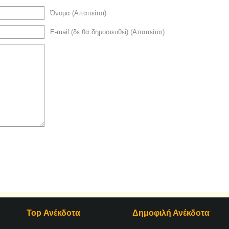
Όνομα (Απαιτείται)
E-mail (δε θα δημοσιευθεί) (Απαιτείται)
Top Ανέκδοτα
Δημοφιλή Ανέκδοτα