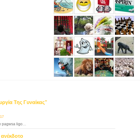
ουργία Της Γυναίκας”
:17
gw pagwsa ligo…
ο ανέκδοτο