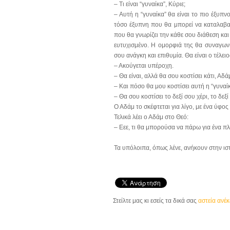
– Τι είναι “γυναίκα”, Κύριε;
– Αυτή η “γυναίκα” θα είναι το πιο έξυπν
τόσο έξυπνη που θα μπορεί να καταλαβαίν
που θα γνωρίζει την κάθε σου διάθεση και
ευτυχισμένο. Η ομορφιά της θα συναγωνίζ
σου ανάγκη και επιθυμία. Θα είναι ο τέλε
– Ακούγεται υπέροχη.
– Θα είναι, αλλά θα σου κοστίσει κάτι, Αδά
– Και πόσο θα μου κοστίσει αυτή η “γυναί
– Θα σου κοστίσει το δεξί σου χέρι, το δεξί
Ο Αδάμ το σκέφτεται για λίγο, με ένα ύφο
Τελικά λέει ο Αδάμ στο Θεό:
– Εεε, τι θα μπορούσα να πάρω για ένα π
Τα υπόλοιπα, όπως λένε, ανήκουν στην ι
Στείλτε μας κι εσείς τα δικά σας
αστεία ανέ