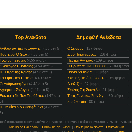
Top Ανέκδοτα
Δημοφιλή Ανέκδοτα
Άνθρωπος Εμπιστοσύνης
(4.77 στα 5)
Ο Σεισμός
- 127 ψήφοι
Πού Είναι Ο Θεός;
(4.55 στα 5)
Στον Παράδεισο…
- 116 ψήφοι
Γύφτος Γείτονας
(4.55 στα 5)
Πεθερά Άγγελος
- 109 ψήφοι
Ο Άνεργος Ηθοποιός
(4.54 στα 5)
Η Ερώτηση Για 1.000.00...
- 104 ψήφοι
Η Ημέρα Της Κρίσης
(4.53 στα 5)
Βαριά Ασθένεια
- 89 ψήφοι
Γράμμα Στον Πατέρα
(4.49 στα 5)
Σκέψεις Περί Γυμναστικ...
- 89 ψήφοι
Οι Ανθρωποφάγοι
(4.48 στα 5)
Δυσλεξία
- 82 ψήφοι
Άχρηστος Σύζυγος
(4.47 στα 5)
Σκύλος Στη Ζούγκλα
- 81 ψήφοι
Ευκαιρία Για Τον Παράδεισο
(4.47 στα
Τρεις Γυναίκες Στον Άγ...
- 80 ψήφοι
5)
Στο Σκοτάδι
- 80 ψήφοι
Η Γυναίκα Μου Κουφάθηκε
(4.47 στα
5)
τικά δικαιώματα κατοχυρωμένα. Απαγορεύεται η αναδημοσίευση ανέκδοτων χωρίς την αναφ
Join us on Facebook!
|
Follow us on Twitter!
|
Στείλτε μας ανέκδοτα
|
Επικοινωνία