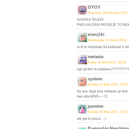
OYOY
Thursday 18 February 2010 ,
XAXAXA TELEIO
PWS KAI DEN PROSEJE TO MO
e!en@k!
Wednesday 31 March 2010 , 
ni kl to molubaki 8a koitouse h a
metaxia
Friday 30 April 2010 , 00:56
egv gt den to katalava????????
system
Sunday 02 May 2010 , 09:22
8a sou lega tora metaxia gt den 
itan alla KRIO—- 🙂
jasmine
Sunday 30 May 2010 , 11:42
ute gw to piaca…:/
Ευαγγελία Νικολάου