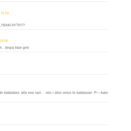
 21:53
LYBAKI AYTH??
14:56
llh…tespa htan gmt
?
to katalabes alla exe xari… oloi i alloi omos to katalavan :P—-kalo