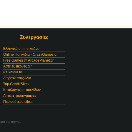
Συνεργασίες
Ελληνικά online καζίνο
Online Παιχνίδια - CrazyGames.gr
Free Games @ ArcadePlanet.gr
Αστείες εικόνες gif
Paixnidia.tv
Δωρεάν παιχνίδια
Top Greek Sites
Κατάλογος ιστοσελίδων
Αστείες φωτογραφίες
Περισσότερα site...
ορά της πηγής.