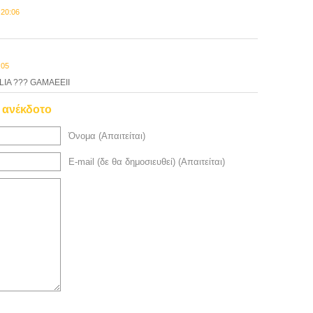
 20:06
:05
IA ??? GAMAEEII
ο ανέκδοτο
Όνομα (Απαιτείται)
E-mail (δε θα δημοσιευθεί) (Απαιτείται)