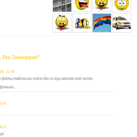
ση Του Ξυλουργού”
9 , 12:49
 βλέπω Λαζόπουλο οπότε δεν το έχω ακούσει από αυτόν.
Λαζόπουλο…
3:16
6:27
!!!