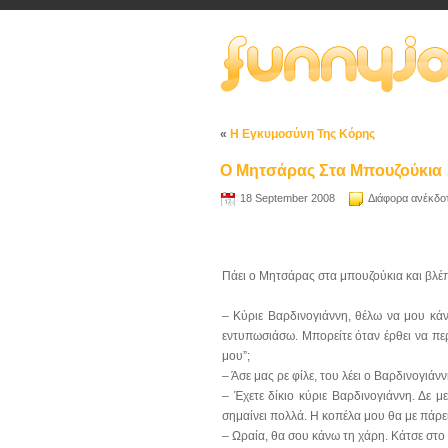
«
Η Εγκυμοσύνη Της Κόρης
Ο Μητσάρας Στα Μπουζούκια
18 September 2008
Διάφορα ανέκδο
Πάει ο Μητσάρας στα μπουζούκια και βλέπε
– Κύριε Βαρδινογιάννη, θέλω να μου κάν
εντυπωσιάσω. Μπορείτε όταν έρθει να περ
μου”;
– Άσε μας ρε φίλε, του λέει ο Βαρδινογιάν
– Έχετε δίκιο κύριε Βαρδινογιάννη. Δε μ
σημαίνει πολλά. Η κοπέλα μου θα με πάρει 
– Ωραία, θα σου κάνω τη χάρη. Κάτσε στο 