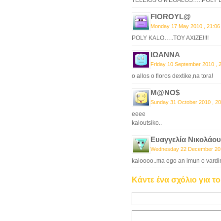
TELEIOS O MEGALOS…..POLY E
FIOROYL@
Monday 17 May 2010 , 21:06
POLY KALO…..TOY AXIZE!!!!
ΙΩΑΝΝΑ
Friday 10 September 2010 , 
o allos o floros dextike,na tora!
M@NO$
Sunday 31 October 2010 , 20
eeee
kaloutsiko..
Ευαγγελία Νικολάου
Wednesday 22 December 201
kaloooo..ma ego an imun o vardi
Κάντε ένα σχόλιο για τ