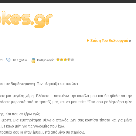
Η Στάση Του Ξυλουργού
»
τα
18 Σχόλια
Βαθμολογία:
ι τον Βαρδινογιάννη. Τον πλησιάζει και του λέει:
ετε μια μεγάλη χάρη. Βλέπετε… περιμένω την κοπέλα μου και θα ήθελα να την
άσετε μπροστά από το τραπέζι μας και να μου πείτε “Γεια σου ρε Μητσάρα φίλε
νης. Και που σε ξέρω εγώ;
ε ξέρετε, μια εξυπηρέτηση θέλω ο φτωχός. Δεν σας κοστίσει τίποτα και για μένα
με καλό μάτι για τις γνωριμίες που έχω.
τραπέζι σου κι όταν έρθει, μετά από λίγο θα περάσω.