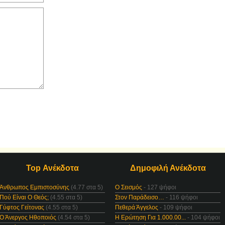
Top Ανέκδοτα
Δημοφιλή Ανέκδοτα
Άνθρωπος Εμπιστοσύνης
(4.77 στα 5)
Ο Σεισμός
- 127 ψήφοι
Πού Είναι Ο Θεός;
(4.55 στα 5)
Στον Παράδεισο…
- 116 ψήφοι
Γύφτος Γείτονας
(4.55 στα 5)
Πεθερά Άγγελος
- 109 ψήφοι
Ο Άνεργος Ηθοποιός
(4.54 στα 5)
Η Ερώτηση Για 1.000.00...
- 104 ψήφοι