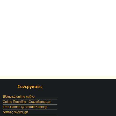
Συνεργασίες
Ελληνικά online καζίνο
Online Παιχνίδια - CrazyGames.gr
Free Games @ ArcadePlanet.gr
Αστείες εικόνες gif