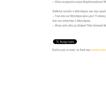
– Χίλια ευχαριστώ κύριε Βαρδινογιάννη! Μ
Κάθεται λοιπόν ο Μητσάρας και λίγο αργότ
– Γεια σου ρε Μητσάρα φίλε μου! Τί κάνεις
Και του απαντάει ο Μητσάρας:
– Φύγε από εδώ ρε βλάκα! Πάλι δανεικά θέ
Στείλτε μας κι εσείς τα δικά σας
αστεία ανέ