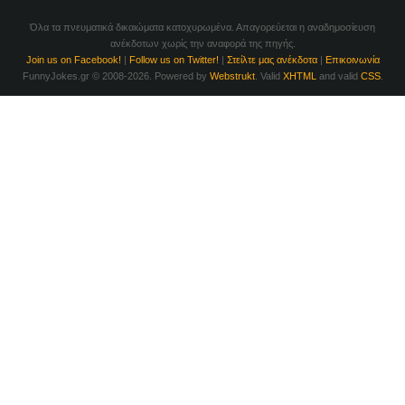
Όλα τα πνευματικά δικαιώματα κατοχυρωμένα. Απαγορεύεται η αναδημοσίευση
ανέκδοτων χωρίς την αναφορά της πηγής.
Join us on Facebook!
|
Follow us on Twitter!
|
Στείλτε μας ανέκδοτα
|
Επικοινωνία
FunnyJokes.gr © 2008-2026. Powered by
Webstrukt
. Valid
XHTML
and valid
CSS
.