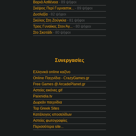
Βαριά Ασθένεια
- 89 ψήφοι
Σκέψεις Περί Γυμναστικ...
- 89 ψήφοι
Δυσλεξία
- 82 ψήφοι
Σκύλος Στη Ζούγκλα
- 81 ψήφοι
Τρεις Γυναίκες Στον Άγ...
- 80 ψήφοι
Στο Σκοτάδι
- 80 ψήφοι
Συνεργασίες
Ελληνικά online καζίνο
Online Παιχνίδια - CrazyGames.gr
Free Games @ ArcadePlanet.gr
Αστείες εικόνες gif
Paixnidia.tv
Δωρεάν παιχνίδια
Top Greek Sites
Κατάλογος ιστοσελίδων
Αστείες φωτογραφίες
Περισσότερα site...