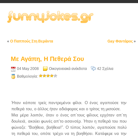
«
Ο Παππούς Στη Βεράντα
Gay Φαντάρος
»
Με Αγάπη, Η Πεθερά Σου
04 May 2008
Οικογενειακά ανέκδοτα
42 Σχόλια
Βαθμολογία:
Ήταν κάποτε τρείς παντρεμένοι φίλοι. Ο ένας αγαπούσε την
πεθερά του, ο άλλος ήταν αδιάφορος και ο τρίτος τη μισούσε.
Μια μέρα λοιπόν, όταν ο ένας απ΄τους φίλους ερχόταν απ΄τη
δουλειά, ακούει φωνές απ’το ασανσέρ. Ήταν η πεθερά του που
φώναζε: “Βοήθεια, βοήθεια!”. Ο τύπος λοιπόν, αγαπούσε πολύ
τη πεθερά του, οπότε τρέχει να τη βοηθήσει. Κατάφερε να την