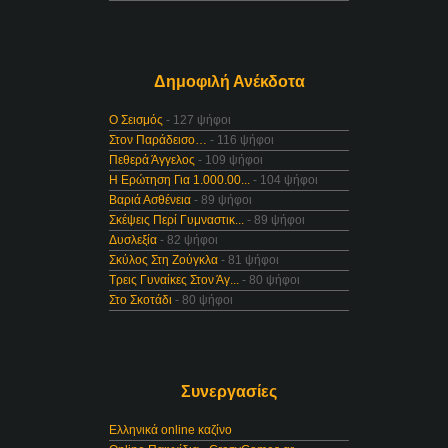
Δημοφιλή Ανέκδοτα
Ο Σεισμός
- 127 ψήφοι
Στον Παράδεισο…
- 116 ψήφοι
Πεθερά Άγγελος
- 109 ψήφοι
Η Ερώτηση Για 1.000.00...
- 104 ψήφοι
Βαριά Ασθένεια
- 89 ψήφοι
Σκέψεις Περί Γυμναστικ...
- 89 ψήφοι
Δυσλεξία
- 82 ψήφοι
Σκύλος Στη Ζούγκλα
- 81 ψήφοι
Τρεις Γυναίκες Στον Άγ...
- 80 ψήφοι
Στο Σκοτάδι
- 80 ψήφοι
Συνεργασίες
Ελληνικά online καζίνο