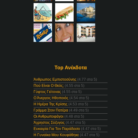
Top Ανέκδοτα
Άνθρωπος Εμπιστοσύνης
(4.77 στα 5)
Πού Είναι Ο Θεός;
(4.55 στα 5)
Γύφτος Γείτονας
(4.55 στα 5)
Ο Άνεργος Ηθοποιός
(4.54 στα 5)
Η Ημέρα Της Κρίσης
(4.53 στα 5)
Γράμμα Στον Πατέρα
(4.49 στα 5)
Οι Ανθρωποφάγοι
(4.48 στα 5)
Άχρηστος Σύζυγος
(4.47 στα 5)
Ευκαιρία Για Τον Παράδεισο
(4.47 στα 5)
Η Γυναίκα Μου Κουφάθηκε
(4.47 στα 5)