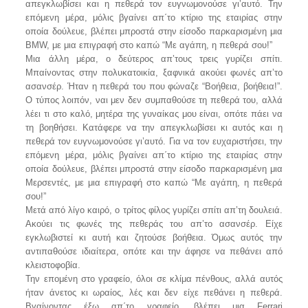
απεγκλωβίσει και η πεθερά τον ευγνωμονούσε γι’αυτό. Την
επόμενη μέρα, μόλις βγαίνει απ΄το κτίριο της εταιρίας στην
οποία δούλευε, βλέπει μπροστά στην είσοδο παρκαρισμένη μια
BMW, με μια επιγραφή στο καπώ “Με αγάπη, η πεθερά σου!”
Μια άλλη μέρα, ο δεύτερος απ’τους τρεις γυρίζει σπίτι.
Μπαίνοντας στην πολυκατοικία, ξαφνικά ακούει φωνές απ’το
ασανσέρ. Ήταν η πεθερά του που φώναζε “Βοήθεια, βοήθεια!”.
Ο τύπος λοιπόν, ναι μεν δεν συμπαθούσε τη πεθερά του, αλλά
λέει τι στο καλό, μητέρα της γυναίκας μου είναι, οπότε πάει να
τη βοηθήσει. Κατάφερε να την απεγκλωβίσει κι αυτός και η
πεθερά τον ευγνωμονούσε γι’αυτό. Για να τον ευχαριστήσει, την
επόμενη μέρα, μόλις βγαίνει απ΄το κτίριο της εταιρίας στην
οποία δούλευε, βλέπει μπροστά στην είσοδο παρκαρισμένη μια
Μερσεντές, με μια επιγραφή στο καπώ “Με αγάπη, η πεθερά
σου!”
Μετά από λίγο καιρό, ο τρίτος φίλος γυρίζει σπίτι απ’τη δουλειά.
Ακούει τις φωνές της πεθεράς του απ’το ασανσέρ. Είχε
εγκλωβιστεί κι αυτή και ζητούσε βοήθεια. Όμως αυτός την
αντιπαθούσε ιδιαίτερα, οπότε και την άφησε να πεθάνει από
κλειστοφοβία.
Την επομένη στο γραφείο, όλοι σε κλίμα πένθους, αλλά αυτός
ήταν άνετος κι ωραίος, λές και δεν είχε πεθάνει η πεθερά.
Βγαίνοντας έξω απ΄το γραφείο, βλέπει μια Ferrari