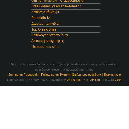
Online Παιχνίδια - CrazyGames.gr
Free Games @ ArcadePlanet.gr
Αστείες εικόνες gif
Paixnidia.tv
Δωρεάν παιχνίδια
Top Greek Sites
Κατάλογος ιστοσελίδων
Αστείες φωτογραφίες
Περισσότερα site...
Όλα τα πνευματικά δικαιώματα κατοχυρωμένα. Απαγορεύεται η αναδημοσίευση
ανέκδοτων χωρίς την αναφορά της πηγής.
Join us on Facebook!
|
Follow us on Twitter!
|
Στείλτε μας ανέκδοτα
|
Επικοινωνία
FunnyJokes.gr © 2008-2026. Powered by
Webstrukt
. Valid
XHTML
and valid
CSS
.